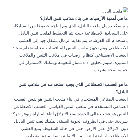
ما هي أهمية الأرضيات في بناء ملاعب تنس البادل؟
يتم سكب رمل ملعب البادل، الذي يتم إنتاجه خصيصًا من السيليكا،
على السجادة الاصطناعية حيث يتم التخطيط لملعب تنس البادل.
باستخدام آلة الفرشاة، يتم تغذية الرمال بشكل جيد إلى العشب
الاصطناعي ويتم تجهيز ملعب التنس للمنافسات. مع استخدام سجاد
العشب الاصطناعي كنظام أرضيات في ملاعب التنس والملاعب
المميزة، سيتم تحقيق أداء ممتاز للنعومة ويمكنك الاستمرار في
حماية صحة بشرتك.
ما هو العشب الاصطناعي الذي يجب استخدامه في ملاعب تنس
البادل؟
العشب الصناعي المستخدم في بناء ملعب التنس هو نفس العشب
الصناعي المستخدم في ملعب التنس القياسي. العشب الاصطناعي
للتنس هو عشب عالي الجودة يمنع الانزلاق أثناء المباراة ويوفر حركة
سريعة. حتى في الظروف الجوية السيئة، يمكنك لعب تنس الباديل
دون الانزلاق على الأرض. حتى في حالة السقوط، يمنع العشب
الاصطناعي لرياضة التنس من الإصابة بفضل ميزة امتصاص