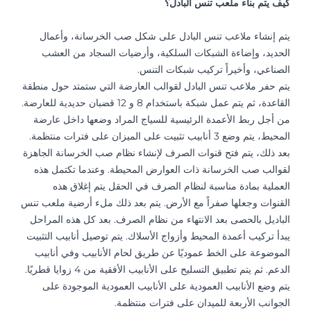
كيف يتم بناء ملعب تنس البادل؟
يتم إنشاء ملاعب تنس البادل على شكل صب الخرسانة، وأعمال
الحديد، وإضاءة الشبكات السلكية، وأرضيات السجاد من العشب
الصناعي، وأخيراً تركيب شبكات التنس.
يتم حفر ملاعب تنس البادل لقوالب العارضة التي ستمتد حول منطقة
القاعدة، ثم يتم عمل شبكة باستخدام 8 و 12 قضبان حديدية للعارضة.
من أجل ربط الأعمدة الرئيسية للسياج المراد وضعها داخل عارضة
المحيط، يتم وضع 3 أنابيب تثبيت على الميزان على فترات منتظمة.
بعد ذلك، يتم فتح قنوات الصرف لإنشاء نظام صب الخرسانة الجاهزة
لقوالب صب الخرسانة ذات العوارض المحيطة. وعندما تكتمل هذه
العملية بمادة مناسبة لنظام الصرف في الحقل يتم إغلاق هذه
القنوات وجعلها صفراً مع الأرض. يتم بعد ذلك ملء أرضية ملعب تنس
الباديل بالحصى بعد الانتهاء من نظام الصرف. بعد كل هذه المراحل
يبدأ تركيب أعمدة المحيط وأزواج الأسلاك. يتم توصيل أنابيب التثبيت
الموضوعة على الخط عموديًا عن طريق لحام
الأنابيب وفي أنابيب
الدعم. ثم يتم تطبيق التسليح على الأنابيب الأفقية من 4 زوايا قطريًا.
يتم وضع الأنابيب العمودية على الأنابيب العمودية الموجودة على
الجوانب الأربعة للميدان على فترات منتظمة.