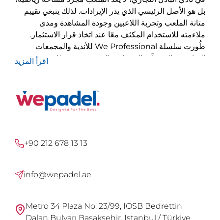
بل هو الأصل الرئيسي الذي يدر الإيرادات. لذلك ينبغي تقييم
متانة الملعب وتجربة اللاعبين وجودة المشاهدة ومدى
ملاءمته للاستخدام المكثف معًا عند اتخاذ قرار الاستثمار.
طُورت سلسلة We Professional للأندية والمجمعات
الرياضية والمنشآت الاحترافية التي تستهدف طاقة حجز
اقرأ المزيد
مرتفعة. ويسهّل تصميمها الزجاجي البانورامي مشاهدة
الملعب، ويصنع أجواءً أقوى للجمهور والفعاليات ومحتوى
وسائل التواصل الاجتماعي.
أي طراز بانورامي ينبغي أن تختار؟
طرازات ملاعب We Professional وأبعادها
+90 212 678 13 13
1. ملعب Panoramic Single للبادل - 6 × 20 م
يضم
Panoramic Single
مساحة لعب فردية بمقاس 6 ×
info@wepadel.ae
20 مترًا. وهو مزود بزجاج مقسّى بسماكة 12 مم وهيكل
فولاذي وعشب صناعي وثمانية كشافات LED بقدرة 200
واط. ويقلل التصميم البانورامي العناصر الإنشائية التي تحجب
Metro 34 Plaza No: 23/99, IOSB Bedrettin
الرؤية، مما يسهل مشاهدة اللعب.
Dalan Bulvarı Basaksehir, Istanbul / Türkiye