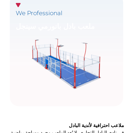
We Professional
ملعب بادل بانورمي سينجل
ملاعب احترافية لأندية البادل
في نادي البادل التجاري، لا يُعد الملعب مجرد مساحة رياضية،