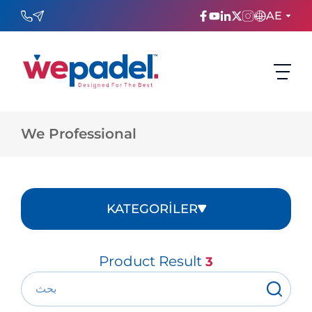
AE
ENGLISH
TÜRKÇE
We Professional
ESPAñOL
FRANÇAIS
عربي
KATEGORİLER
Русский
Product Result
3