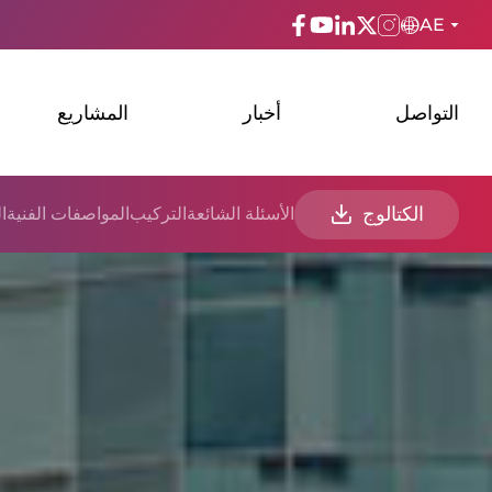
AE
ENGLISH
التواصل
أخبار
المشاريع
TÜRKÇE
ESPAñOL
الكتالوج
الأسئلة الشائعة
التركيب
المواصفات الفنية
ا
FRANÇAIS
عربي
Русский