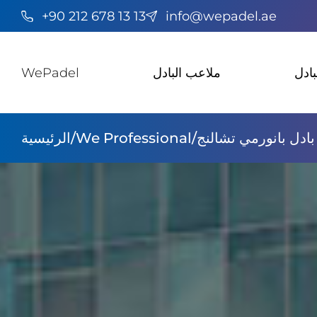
+90 212 678 13 13
info@wepadel.ae
بادل
ملاعب البادل
WePadel
ادل بانورمي تشالنج
/
We Professional
/
الرئيسية