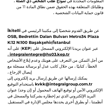
المعلومات المحددة في
نموذج طلب الشخص ذي الصلة
،
وطلباتك المتعلقة بهذه الحقوق ضمن نطاق المادة 11 من
قانون حماية البيانات الشخصية ،
عن طريق القدوم شخصيًا إلى مكتبنا الرئيسي في
İkitelli
OSB, Bedrettin Dalan Bulvarı Metro34 Plaza
K:12 N:100 Başakşehir/İstanbul
عبر عنوان بريدنا الإلكتروني المسجل على (
KEP
) على أنه
،
integralentegre@hs03.kep.tr
من أجل التمكن من التعرف على هويتك وعدم إبلاغ الأشخاص
الخطأ ، كتابيًا ، من خلال كاتب عدل أو برسالة مسجلة مع
إيصال الإرجاع ،
يمكنك إرسالها عن طريق إرسال بريد إلكتروني إلى
kvkk@integralgroup.com.tr
باستخدام التوقيع
الإلكتروني الآمن أو توقيع الهاتف المحمول أو (إن وجد) عنوان
البريد الإلكتروني الذي تم إخطاره بشركتنا والمسجل في
أنظمتنا ، أو بطرق أخرى يحددها مجلس الإدارة في المستقبل.