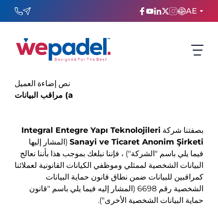
AE
ENGLISH
TÜRKÇE
نص إضاءة العميل
ESPAñOL
مراقب البيانات (a
FRANÇAIS
بصفتنا شركة
Integral Entegre Yapı Teknolojileri
عربي
Sanayi ve Ticaret Anonim Şirketi
(المشار إليها
فيما يلي باسم "الشركة") ، فإننا نبلغك بموجب هذا بأننا نعالج
Русский
البيانات الشخصية لممثلي وموظفي الكيانات القانونية لعملائنا
كمراقبين للبيانات ضمن نطاق قانون حماية البيانات
الشخصية رقم 6698 (المشار إليه فيما يلي باسم "قانون
حماية البيانات الشخصية الأخرى").